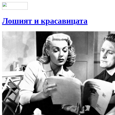
Лошият и красавицата