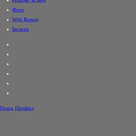
#Време за мен
Дай лапа
Фото
Любов и секс
Web Report
Шопинг
Билети
PR Zone
Разговори за съня
Тествахме за вас...
Вкусотии
Корнер
Футбол
Тенис
Волейбол
Поща
Профил
Баскетбол
F1