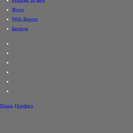
#Време за мен
Дай лапа
Фото
Любов и секс
Web Report
Шопинг
Билети
PR Zone
Разговори за съня
Тествахме за вас...
Вкусотии
Корнер
Футбол
Тенис
Волейбол
Поща
Профил
Баскетбол
F1