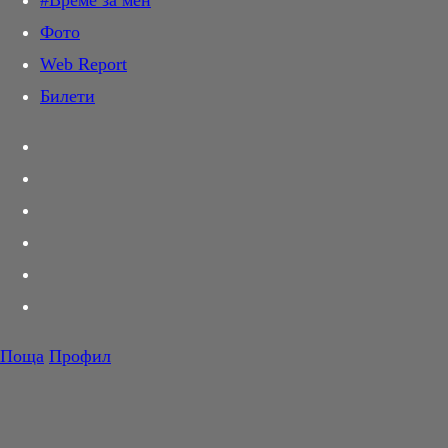
#Време за мен
Дай лапа
Фото
Любов и секс
Web Report
Шопинг
Билети
PR Zone
Разговори за съня
Тествахме за вас...
Вкусотии
Корнер
Футбол
Тенис
Волейбол
Поща
Профил
Баскетбол
F1