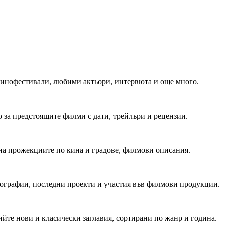
 Кинофестивали, любими актьори, интервюта и още много.
 за предстоящите филми с дати, трейлъри и рецензии.
на прожекциите по кина и градове, филмови описания.
мографии, последни проекти и участия във филмови продукции.
йте нови и класически заглавия, сортирани по жанр и година.