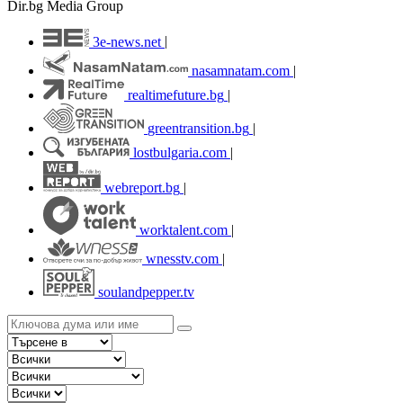
Dir.bg Media Group
3e-news.net
|
nasamnatam.com
|
realtimefuture.bg
|
greentransition.bg
|
lostbulgaria.com
|
webreport.bg
|
worktalent.com
|
wnesstv.com
|
soulandpepper.tv