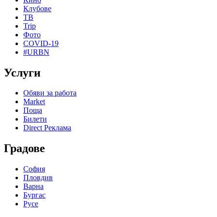
Клубове
ТВ
Trip
Фото
COVID-19
#URBN
Услуги
Обяви за работа
Market
Поща
Билети
Direct Реклама
Градове
София
Пловдив
Варна
Бургас
Русе