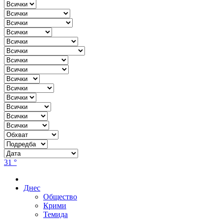
31 °
Днес
Общество
Крими
Темида