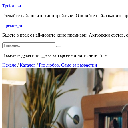
Трейлъри
Гледайте най-новите кино трейлъри. Открийте най-чаканите п
Премиери
Бъдете в крак с най-новите кино премиери. Актьорски състав, 
Въведете дума или фраза за търсене и натиснете Enter
Начало
/
Каталог
/
Pro любов. Само за възрастни