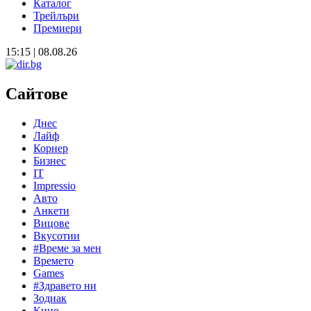
Каталог
Трейлъри
Премиери
15:15 | 08.08.26
Сайтове
Днес
Лайф
Корнер
Бизнес
IT
Impressio
Авто
Анкети
Вицове
Вкусотии
#Време за мен
Времето
Games
#Здравето ни
Зодиак
Кино