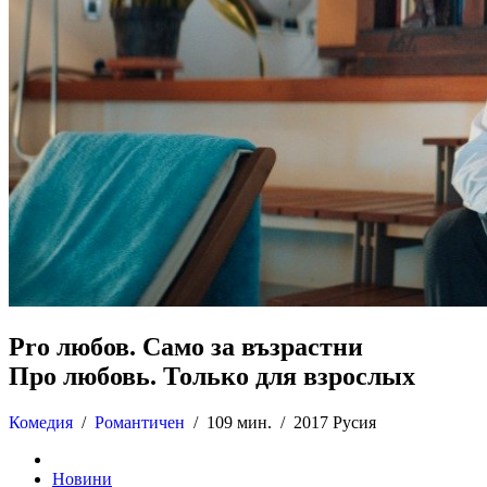
Pro любов. Само за възрастни
Про любовь. Только для взрослых
Комедия
/
Романтичен
/
109 мин. /
2017 Русия
Новини