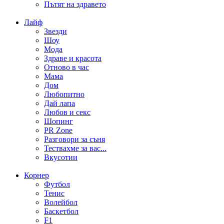
Пътят на здравето
Лайф
Звезди
Шоу
Мода
Здраве и красота
Отново в час
Мама
Дом
Любопитно
Дай лапа
Любов и секс
Шопинг
PR Zone
Разговори за съня
Тествахме за вас...
Вкусотии
Корнер
Футбол
Тенис
Волейбол
Баскетбол
F1