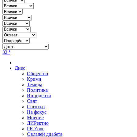
32 °
Днес
Общество
Крими
Темида
Политика
Инциденти
Свят
Спектър
На фокус
Мнение
ДИРектно
PR Zone
Овладей диабета