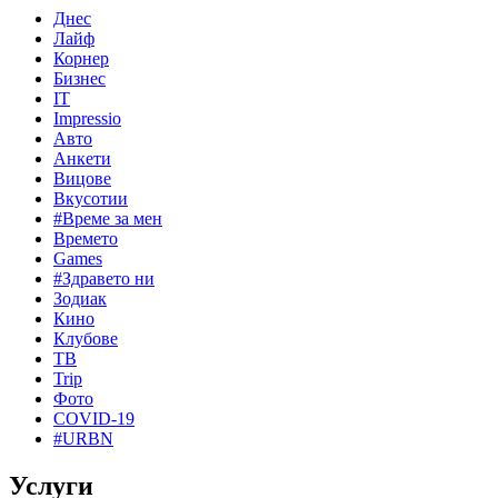
Днес
Лайф
Корнер
Бизнес
IT
Impressio
Авто
Анкети
Вицове
Вкусотии
#Време за мен
Времето
Games
#Здравето ни
Зодиак
Кино
Клубове
ТВ
Trip
Фото
COVID-19
#URBN
Услуги