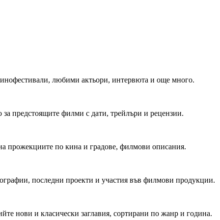
 Кинофестивали, любими актьори, интервюта и още много.
 за предстоящите филми с дати, трейлъри и рецензии.
на прожекциите по кина и градове, филмови описания.
мографии, последни проекти и участия във филмови продукции.
йте нови и класически заглавия, сортирани по жанр и година.