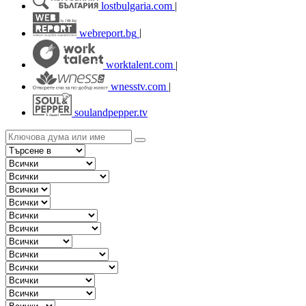
lostbulgaria.com
|
webreport.bg
|
worktalent.com
|
wnesstv.com
|
soulandpepper.tv