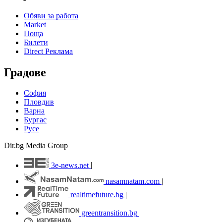
Обяви за работа
Market
Поща
Билети
Direct Реклама
Градове
София
Пловдив
Варна
Бургас
Русе
Dir.bg Media Group
3e-news.net
|
nasamnatam.com
|
realtimefuture.bg
|
greentransition.bg
|