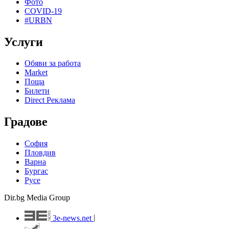
Фото
COVID-19
#URBN
Услуги
Обяви за работа
Market
Поща
Билети
Direct Реклама
Градове
София
Пловдив
Варна
Бургас
Русе
Dir.bg Media Group
3e-news.net
|