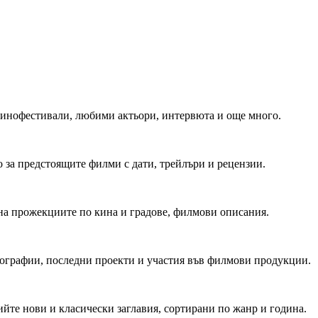
 Кинофестивали, любими актьори, интервюта и още много.
 за предстоящите филми с дати, трейлъри и рецензии.
на прожекциите по кина и градове, филмови описания.
мографии, последни проекти и участия във филмови продукции.
йте нови и класически заглавия, сортирани по жанр и година.