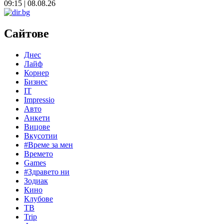
09:15 | 08.08.26
Сайтове
Днес
Лайф
Корнер
Бизнес
IT
Impressio
Авто
Анкети
Вицове
Вкусотии
#Време за мен
Времето
Games
#Здравето ни
Зодиак
Кино
Клубове
ТВ
Trip