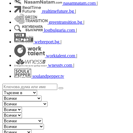
nasamnatam.com
|
realtimefuture.bg
|
greentransition.bg
|
lostbulgaria.com
|
webreport.bg
|
worktalent.com
|
wnesstv.com
|
soulandpepper.tv