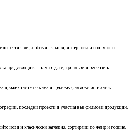
 Кинофестивали, любими актьори, интервюта и още много.
 за предстоящите филми с дати, трейлъри и рецензии.
на прожекциите по кина и градове, филмови описания.
мографии, последни проекти и участия във филмови продукции.
йте нови и класически заглавия, сортирани по жанр и година.