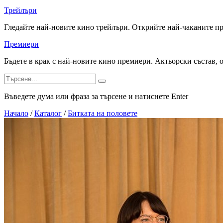
Трейлъри
Гледайте най-новите кино трейлъри. Открийте най-чаканите п
Премиери
Бъдете в крак с най-новите кино премиери. Актьорски състав, 
Въведете дума или фраза за търсене и натиснете Enter
Начало
/
Каталог
/
Битката на половете