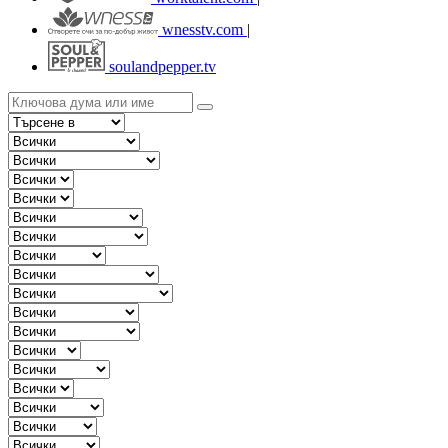
wnesstv.com
|
soulandpepper.tv