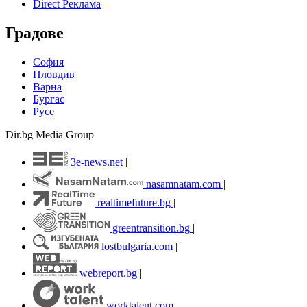
Direct Реклама
Градове
София
Пловдив
Варна
Бургас
Русе
Dir.bg Media Group
3e-news.net
|
nasamnatam.com
|
realtimefuture.bg
|
greentransition.bg
|
lostbulgaria.com
|
webreport.bg
|
worktalent.com
|