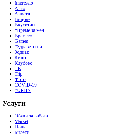
Impressio
Авто
Анкети
Вицове
Вкусотии
#Време за мен
Времето
Games
#Здравето ни
Зодиак
Кино
Клубове
ТВ
Trip
Фото
COVID-19
#URBN
Услуги
Обяви за работа
Market
Поща
Билети