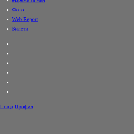
#Време за мен
Дай лапа
Фото
Любов и секс
Web Report
Шопинг
Билети
PR Zone
Разговори за съня
Тествахме за вас...
Вкусотии
Корнер
Футбол
Тенис
Волейбол
Поща
Профил
Баскетбол
F1