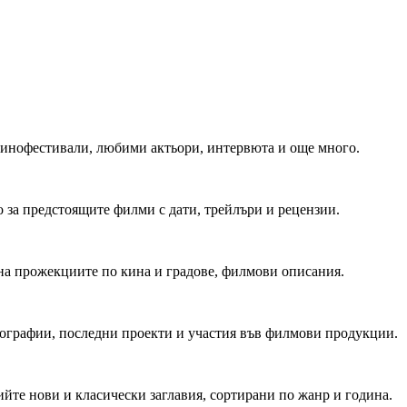
 Кинофестивали, любими актьори, интервюта и още много.
 за предстоящите филми с дати, трейлъри и рецензии.
на прожекциите по кина и градове, филмови описания.
мографии, последни проекти и участия във филмови продукции.
йте нови и класически заглавия, сортирани по жанр и година.