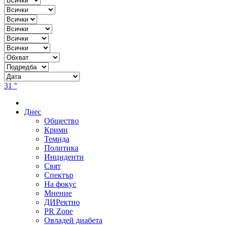
31 °
Днес
Общество
Крими
Темида
Политика
Инциденти
Свят
Спектър
На фокус
Мнение
ДИРектно
PR Zone
Овладей диабета