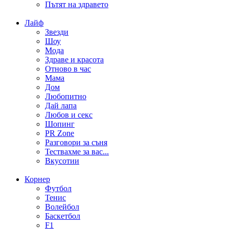
Пътят на здравето
Лайф
Звезди
Шоу
Мода
Здраве и красота
Отново в час
Мама
Дом
Любопитно
Дай лапа
Любов и секс
Шопинг
PR Zone
Разговори за съня
Тествахме за вас...
Вкусотии
Корнер
Футбол
Тенис
Волейбол
Баскетбол
F1