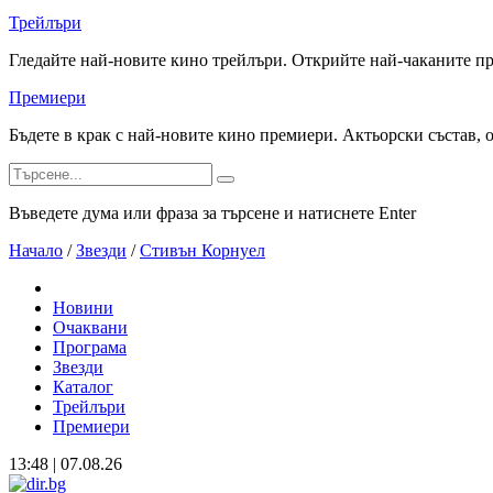
Трейлъри
Гледайте най-новите кино трейлъри. Открийте най-чаканите п
Премиери
Бъдете в крак с най-новите кино премиери. Актьорски състав, 
Въведете дума или фраза за търсене и натиснете Enter
Начало
/
Звезди
/
Стивън Корнуел
Новини
Очаквани
Програма
Звезди
Каталог
Трейлъри
Премиери
13:48 | 07.08.26