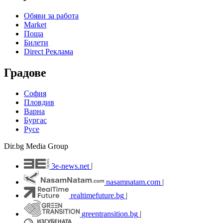
Обяви за работа
Market
Поща
Билети
Direct Реклама
Градове
София
Пловдив
Варна
Бургас
Русе
Dir.bg Media Group
3e-news.net
|
nasamnatam.com
|
realtimefuture.bg
|
greentransition.bg
|