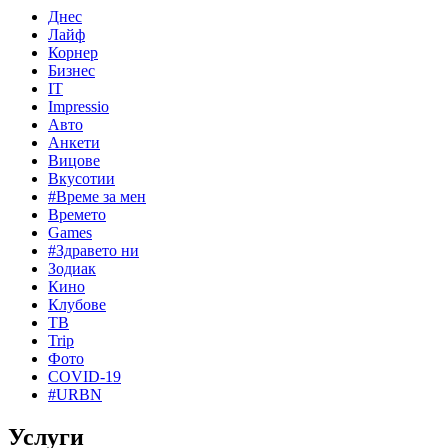
Днес
Лайф
Корнер
Бизнес
IT
Impressio
Авто
Анкети
Вицове
Вкусотии
#Време за мен
Времето
Games
#Здравето ни
Зодиак
Кино
Клубове
ТВ
Trip
Фото
COVID-19
#URBN
Услуги