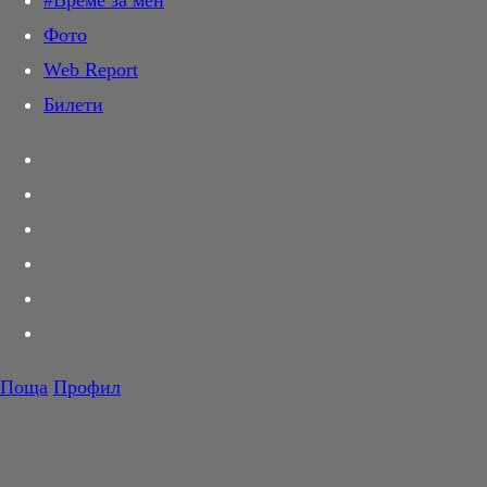
#Време за мен
Дай лапа
Фото
Любов и секс
Web Report
Шопинг
Билети
PR Zone
Разговори за съня
Тествахме за вас...
Вкусотии
Корнер
Футбол
Тенис
Волейбол
Поща
Профил
Баскетбол
F1