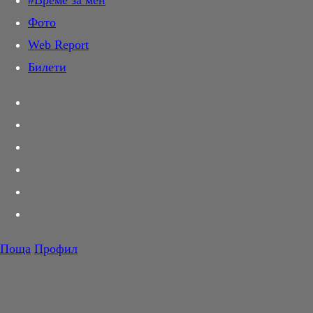
#Време за мен
Дай лапа
Фото
Любов и секс
Web Report
Шопинг
Билети
PR Zone
Разговори за съня
Тествахме за вас...
Вкусотии
Корнер
Футбол
Тенис
Волейбол
Поща
Профил
Баскетбол
F1