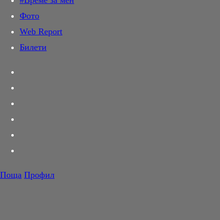
#Време за мен
Дай лапа
Фото
Любов и секс
Web Report
Шопинг
Билети
PR Zone
Разговори за съня
Тествахме за вас...
Вкусотии
Корнер
Футбол
Тенис
Волейбол
Поща
Профил
Баскетбол
F1