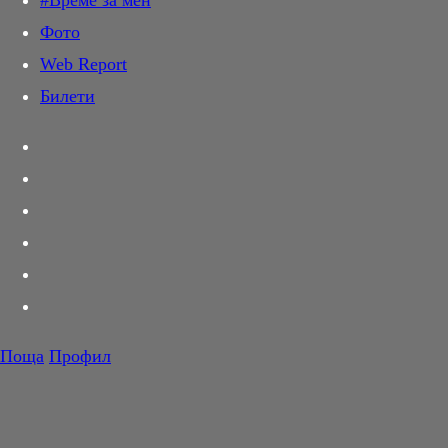
#Време за мен
Дай лапа
Фото
Любов и секс
Web Report
Шопинг
Билети
PR Zone
Разговори за съня
Тествахме за вас...
Вкусотии
Корнер
Футбол
Тенис
Волейбол
Поща
Профил
Баскетбол
F1