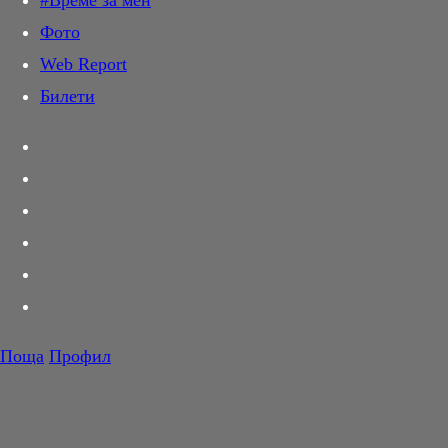
#Време за мен
Дай лапа
Фото
Любов и секс
Web Report
Шопинг
Билети
PR Zone
Разговори за съня
Тествахме за вас...
Вкусотии
Корнер
Футбол
Тенис
Волейбол
Поща
Профил
Баскетбол
F1