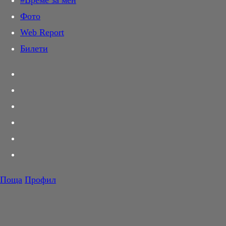
#Време за мен
Дай лапа
Фото
Любов и секс
Web Report
Шопинг
Билети
PR Zone
Разговори за съня
Тествахме за вас...
Вкусотии
Корнер
Футбол
Тенис
Волейбол
Поща
Профил
Баскетбол
F1