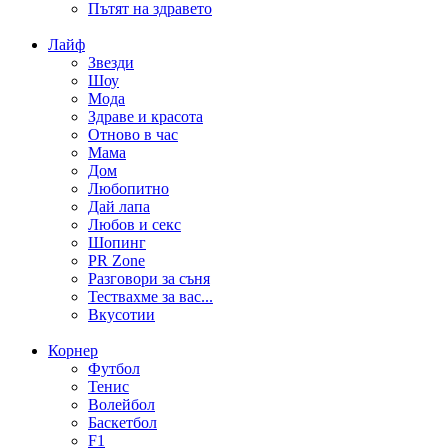
Пътят на здравето
Лайф
Звезди
Шоу
Мода
Здраве и красота
Отново в час
Мама
Дом
Любопитно
Дай лапа
Любов и секс
Шопинг
PR Zone
Разговори за съня
Тествахме за вас...
Вкусотии
Корнер
Футбол
Тенис
Волейбол
Баскетбол
F1