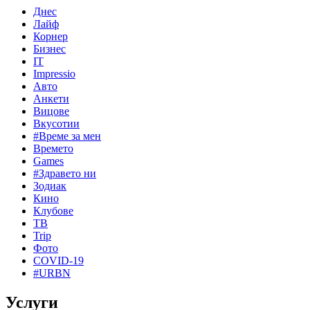
Днес
Лайф
Корнер
Бизнес
IT
Impressio
Авто
Анкети
Вицове
Вкусотии
#Време за мен
Времето
Games
#Здравето ни
Зодиак
Кино
Клубове
ТВ
Trip
Фото
COVID-19
#URBN
Услуги