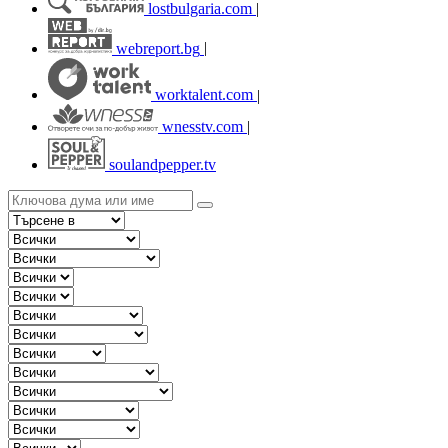
lostbulgaria.com
|
webreport.bg
|
worktalent.com
|
wnesstv.com
|
soulandpepper.tv