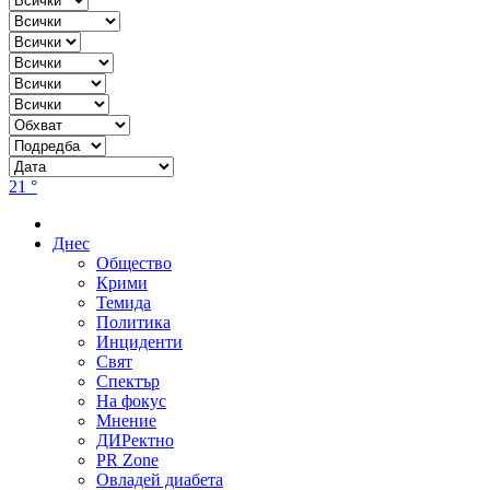
21 °
Днес
Общество
Крими
Темида
Политика
Инциденти
Свят
Спектър
На фокус
Мнение
ДИРектно
PR Zone
Овладей диабета