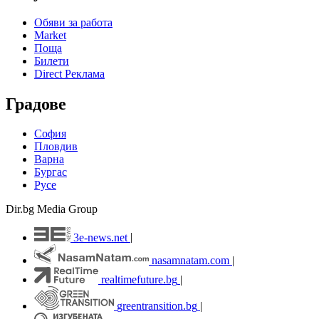
Обяви за работа
Market
Поща
Билети
Direct Реклама
Градове
София
Пловдив
Варна
Бургас
Русе
Dir.bg Media Group
3e-news.net
|
nasamnatam.com
|
realtimefuture.bg
|
greentransition.bg
|