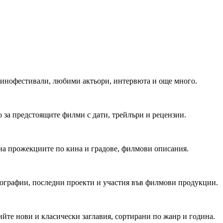
 Кинофестивали, любими актьори, интервюта и още много.
 за предстоящите филми с дати, трейлъри и рецензии.
на прожекциите по кина и градове, филмови описания.
мографии, последни проекти и участия във филмови продукции.
йте нови и класически заглавия, сортирани по жанр и година.