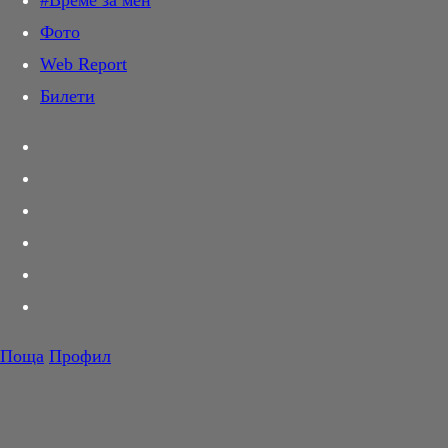
#Време за мен
Дай лапа
Фото
Любов и секс
Web Report
Шопинг
Билети
PR Zone
Разговори за съня
Тествахме за вас...
Вкусотии
Корнер
Футбол
Тенис
Волейбол
Поща
Профил
Баскетбол
F1