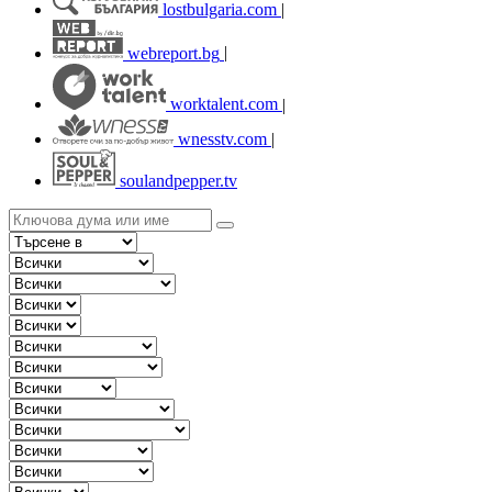
lostbulgaria.com
|
webreport.bg
|
worktalent.com
|
wnesstv.com
|
soulandpepper.tv