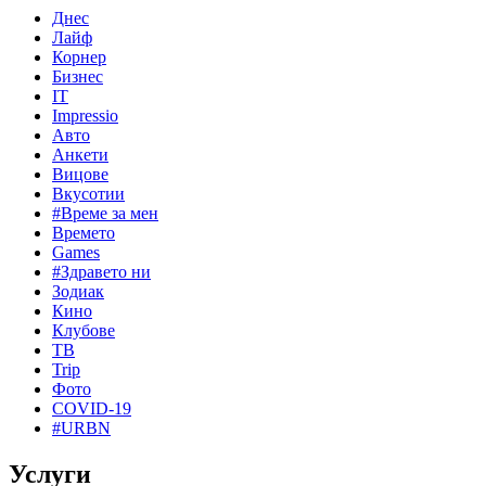
Днес
Лайф
Корнер
Бизнес
IT
Impressio
Авто
Анкети
Вицове
Вкусотии
#Време за мен
Времето
Games
#Здравето ни
Зодиак
Кино
Клубове
ТВ
Trip
Фото
COVID-19
#URBN
Услуги