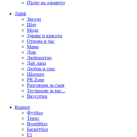
Пътят на здравето
Лайф
Звезди
Шоу
Мода
Здраве и красота
Отново в час
Мама
Дом
Любопитно
Дай лапа
Любов и секс
Шопинг
PR Zone
Разговори за съня
Тествахме за вас...
Вкусотии
Корнер
Футбол
Тенис
Волейбол
Баскетбол
F1