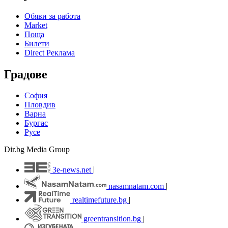
Обяви за работа
Market
Поща
Билети
Direct Реклама
Градове
София
Пловдив
Варна
Бургас
Русе
Dir.bg Media Group
3e-news.net
|
nasamnatam.com
|
realtimefuture.bg
|
greentransition.bg
|