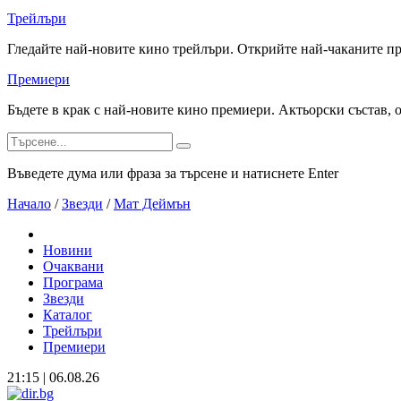
Трейлъри
Гледайте най-новите кино трейлъри. Открийте най-чаканите п
Премиери
Бъдете в крак с най-новите кино премиери. Актьорски състав, 
Въведете дума или фраза за търсене и натиснете Enter
Начало
/
Звезди
/
Мат Деймън
Новини
Очаквани
Програма
Звезди
Каталог
Трейлъри
Премиери
21:15 | 06.08.26