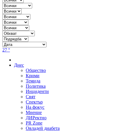
27 °
Днес
Общество
Крими
Темида
Политика
Инциденти
Свят
Спектър
На фокус
Мнение
ДИРектно
PR Zone
Овладей диабета