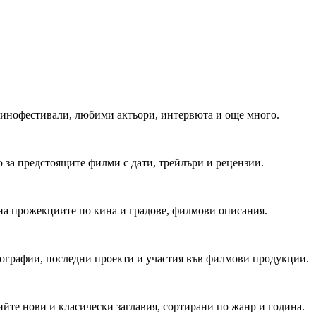
 Кинофестивали, любими актьори, интервюта и още много.
 за предстоящите филми с дати, трейлъри и рецензии.
на прожекциите по кина и градове, филмови описания.
мографии, последни проекти и участия във филмови продукции.
йте нови и класически заглавия, сортирани по жанр и година.