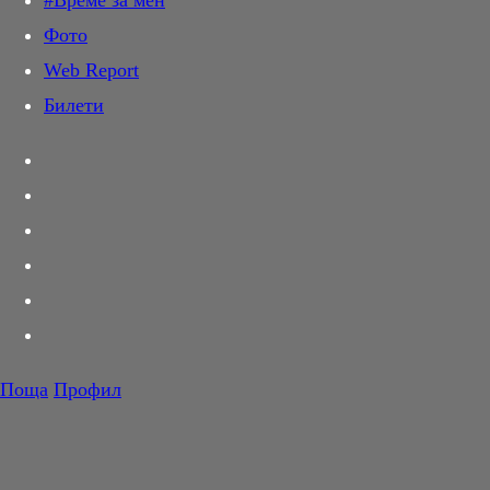
#Време за мен
Дай лапа
Фото
Любов и секс
Web Report
Шопинг
Билети
PR Zone
Разговори за съня
Тествахме за вас...
Вкусотии
Корнер
Футбол
Тенис
Волейбол
Поща
Профил
Баскетбол
F1