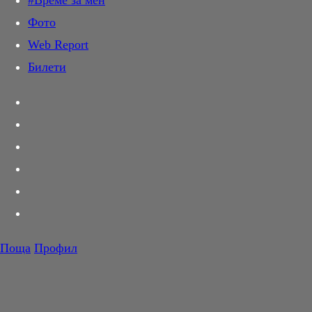
#Време за мен
Дай лапа
Фото
Любов и секс
Web Report
Шопинг
Билети
PR Zone
Разговори за съня
Тествахме за вас...
Вкусотии
Корнер
Футбол
Тенис
Волейбол
Поща
Профил
Баскетбол
F1