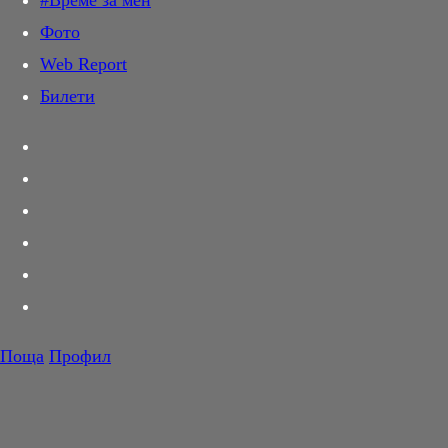
#Време за мен
Дай лапа
Фото
Любов и секс
Web Report
Шопинг
Билети
PR Zone
Разговори за съня
Тествахме за вас...
Вкусотии
Корнер
Футбол
Тенис
Волейбол
Поща
Профил
Баскетбол
F1