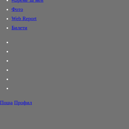
#Време за мен
Дай лапа
Фото
Любов и секс
Web Report
Шопинг
Билети
PR Zone
Разговори за съня
Тествахме за вас...
Вкусотии
Корнер
Футбол
Тенис
Волейбол
Поща
Профил
Баскетбол
F1