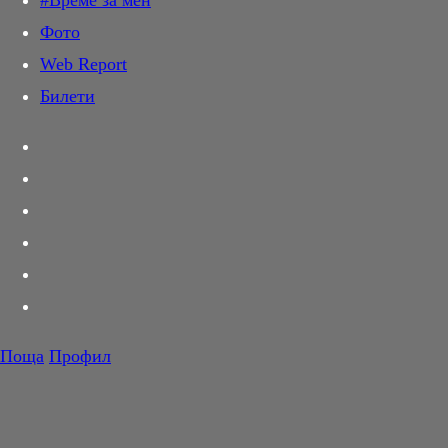
#Време за мен
Дай лапа
Фото
Любов и секс
Web Report
Шопинг
Билети
PR Zone
Разговори за съня
Тествахме за вас...
Вкусотии
Корнер
Футбол
Тенис
Волейбол
Поща
Профил
Баскетбол
F1