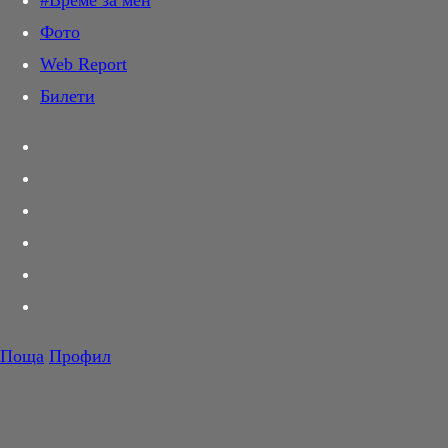
#Време за мен
Дай лапа
Фото
Любов и секс
Web Report
Шопинг
Билети
PR Zone
Разговори за съня
Тествахме за вас...
Вкусотии
Корнер
Футбол
Тенис
Волейбол
Поща
Профил
Баскетбол
F1