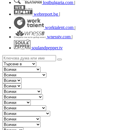
lostbulgaria.com
|
webreport.bg
|
worktalent.com
|
wnesstv.com
|
soulandpepper.tv