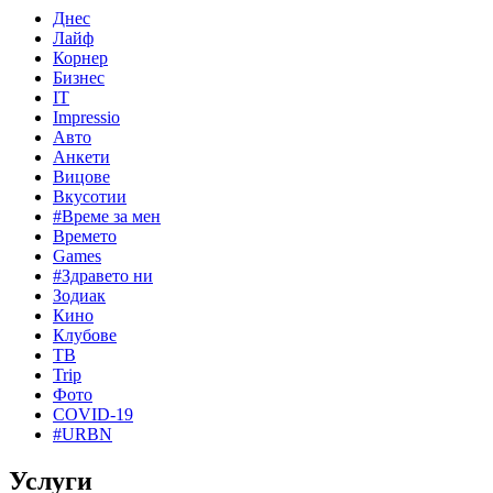
Днес
Лайф
Корнер
Бизнес
IT
Impressio
Авто
Анкети
Вицове
Вкусотии
#Време за мен
Времето
Games
#Здравето ни
Зодиак
Кино
Клубове
ТВ
Trip
Фото
COVID-19
#URBN
Услуги