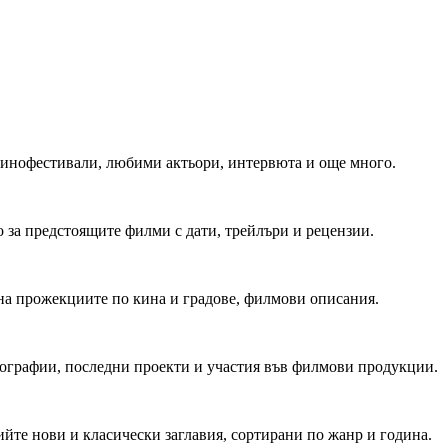
 Кинофестивали, любими актьори, интервюта и още много.
 за предстоящите филми с дати, трейлъри и рецензии.
на прожекциите по кина и градове, филмови описания.
мографии, последни проекти и участия във филмови продукции.
йте нови и класически заглавия, сортирани по жанр и година.