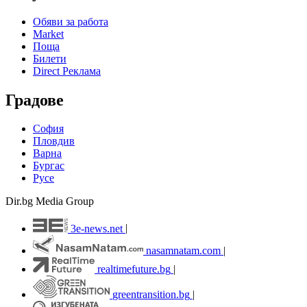
Обяви за работа
Market
Поща
Билети
Direct Реклама
Градове
София
Пловдив
Варна
Бургас
Русе
Dir.bg Media Group
3e-news.net
|
nasamnatam.com
|
realtimefuture.bg
|
greentransition.bg
|