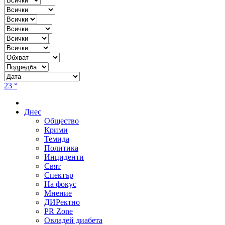
23 °
Днес
Общество
Крими
Темида
Политика
Инциденти
Свят
Спектър
На фокус
Мнение
ДИРектно
PR Zone
Овладей диабета