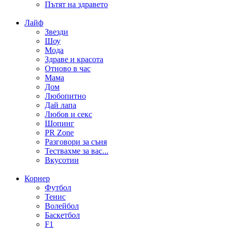
Пътят на здравето
Лайф
Звезди
Шоу
Мода
Здраве и красота
Отново в час
Мама
Дом
Любопитно
Дай лапа
Любов и секс
Шопинг
PR Zone
Разговори за съня
Тествахме за вас...
Вкусотии
Корнер
Футбол
Тенис
Волейбол
Баскетбол
F1