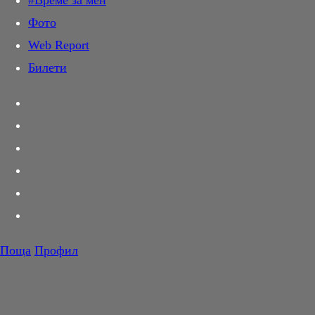
#Време за мен
Дай лапа
Фото
Любов и секс
Web Report
Шопинг
Билети
PR Zone
Разговори за съня
Тествахме за вас...
Вкусотии
Корнер
Футбол
Тенис
Волейбол
Поща
Профил
Баскетбол
F1