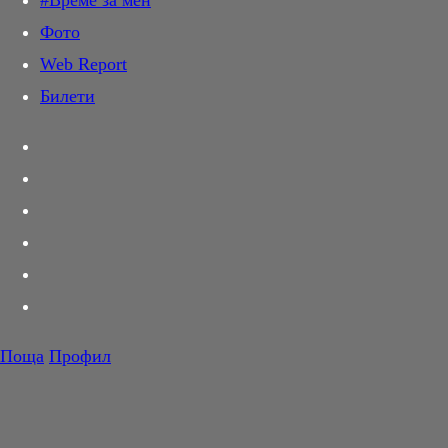
#Време за мен
Дай лапа
Фото
Любов и секс
Web Report
Шопинг
Билети
PR Zone
Разговори за съня
Тествахме за вас...
Вкусотии
Корнер
Футбол
Тенис
Волейбол
Поща
Профил
Баскетбол
F1