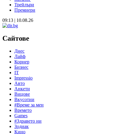
Трейлъри
Премиери
09:13 | 10.08.26
Сайтове
Днес
Лайф
Корнер
Бизнес
IT
Impressio
Авто
Анкети
Вицове
Вкусотии
#Време за мен
Времето
Games
#Здравето ни
Зодиак
Кино