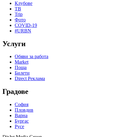
Клубове
ТВ
Trip
Фото
COVID-19
#URBN
Услуги
Обяви за работа
Market
Поща
Билети
Direct Реклама
Градове
София
Пловдив
Варна
Бургас
Русе
Dir.bg Media Group