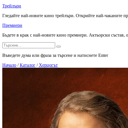
Трейлъри
Гледайте най-новите кино трейлъри. Открийте най-чаканите п
Премиери
Бъдете в крак с най-новите кино премиери. Актьорски състав, 
Въведете дума или фраза за търсене и натиснете Enter
Начало
/
Каталог
/
Херцогът