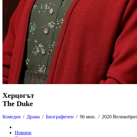
Херцогът
The Duke
Комедия
/
Драма
/
Биографичен
/
96 мин. /
2020 Великобри
Новини