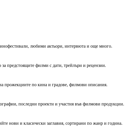
 Кинофестивали, любими актьори, интервюта и още много.
 за предстоящите филми с дати, трейлъри и рецензии.
на прожекциите по кина и градове, филмови описания.
мографии, последни проекти и участия във филмови продукции.
йте нови и класически заглавия, сортирани по жанр и година.