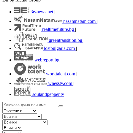
3e-news.net
|
nasamnatam.com
|
realtimefuture.bg
|
greentransition.bg
|
lostbulgaria.com
|
webreport.bg
|
worktalent.com
|
wnesstv.com
|
soulandpepper.tv