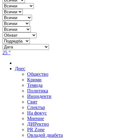
25 °
Днес
Общество
Крими
Темида
Политика
Инциденти
Свят
Спектър
На фокус
Мнение
ДИРектно
PR Zone
Овладей диабета