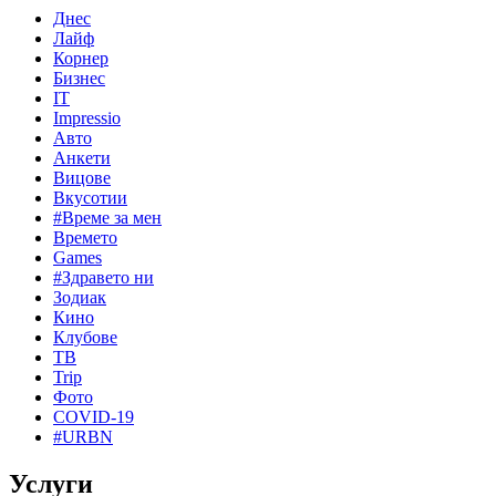
Днес
Лайф
Корнер
Бизнес
IT
Impressio
Авто
Анкети
Вицове
Вкусотии
#Време за мен
Времето
Games
#Здравето ни
Зодиак
Кино
Клубове
ТВ
Trip
Фото
COVID-19
#URBN
Услуги