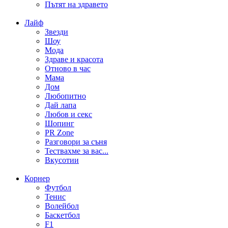
Пътят на здравето
Лайф
Звезди
Шоу
Мода
Здраве и красота
Отново в час
Мама
Дом
Любопитно
Дай лапа
Любов и секс
Шопинг
PR Zone
Разговори за съня
Тествахме за вас...
Вкусотии
Корнер
Футбол
Тенис
Волейбол
Баскетбол
F1