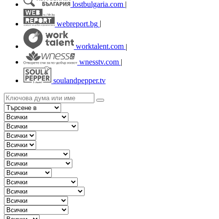
lostbulgaria.com
|
webreport.bg
|
worktalent.com
|
wnesstv.com
|
soulandpepper.tv