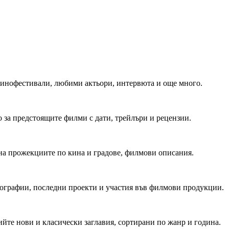
 Кинофестивали, любими актьори, интервюта и още много.
 за предстоящите филми с дати, трейлъри и рецензии.
на прожекциите по кина и градове, филмови описания.
мографии, последни проекти и участия във филмови продукции.
йте нови и класически заглавия, сортирани по жанр и година.