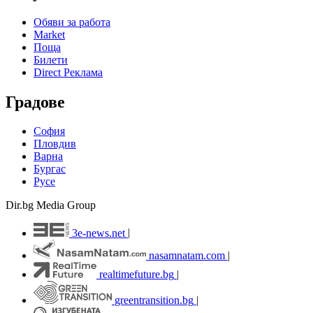
Обяви за работа
Market
Поща
Билети
Direct Реклама
Градове
София
Пловдив
Варна
Бургас
Русе
Dir.bg Media Group
3e-news.net
|
nasamnatam.com
|
realtimefuture.bg
|
greentransition.bg
|