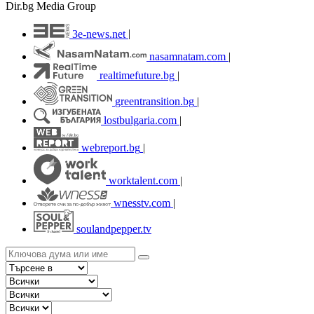
Dir.bg Media Group
3e-news.net
|
nasamnatam.com
|
realtimefuture.bg
|
greentransition.bg
|
lostbulgaria.com
|
webreport.bg
|
worktalent.com
|
wnesstv.com
|
soulandpepper.tv