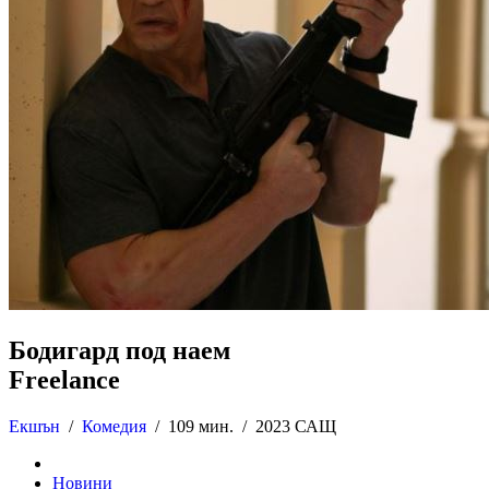
Бодигард под наем
Freelance
Екшън
/
Комедия
/
109 мин. /
2023 САЩ
Новини