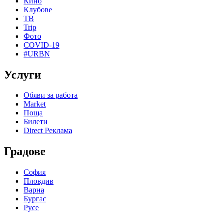
Кино
Клубове
ТВ
Trip
Фото
COVID-19
#URBN
Услуги
Обяви за работа
Market
Поща
Билети
Direct Реклама
Градове
София
Пловдив
Варна
Бургас
Русе