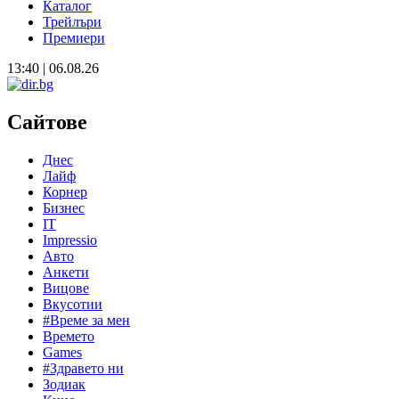
Каталог
Трейлъри
Премиери
13:40 | 06.08.26
Сайтове
Днес
Лайф
Корнер
Бизнес
IT
Impressio
Авто
Анкети
Вицове
Вкусотии
#Време за мен
Времето
Games
#Здравето ни
Зодиак