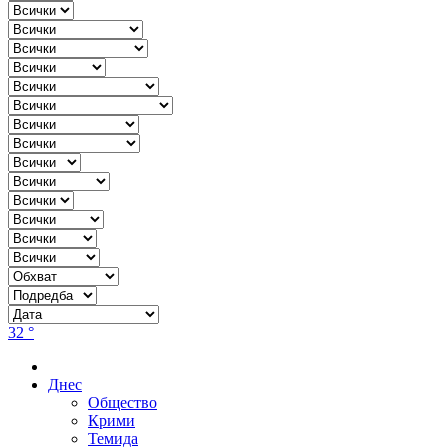
32 °
Днес
Общество
Крими
Темида