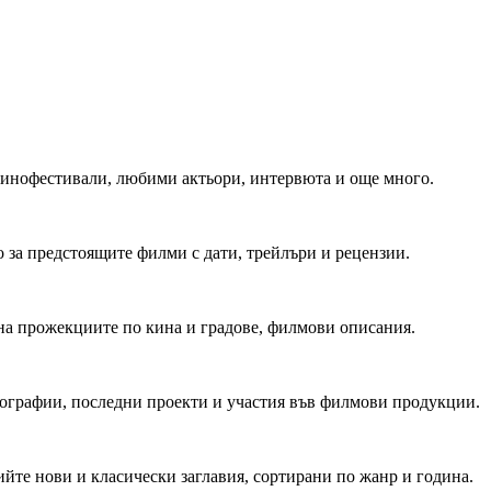
 Кинофестивали, любими актьори, интервюта и още много.
 за предстоящите филми с дати, трейлъри и рецензии.
на прожекциите по кина и градове, филмови описания.
мографии, последни проекти и участия във филмови продукции.
йте нови и класически заглавия, сортирани по жанр и година.