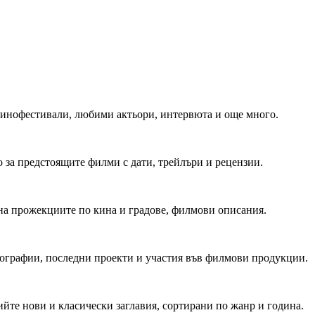
 Кинофестивали, любими актьори, интервюта и още много.
 за предстоящите филми с дати, трейлъри и рецензии.
на прожекциите по кина и градове, филмови описания.
мографии, последни проекти и участия във филмови продукции.
йте нови и класически заглавия, сортирани по жанр и година.