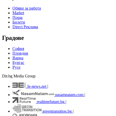
Обяви за работа
Market
Поща
Билети
Direct Реклама
Градове
София
Пловдив
Варна
Бургас
Русе
Dir.bg Media Group
3e-news.net
|
nasamnatam.com
|
realtimefuture.bg
|
greentransition.bg
|