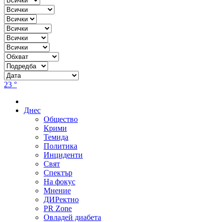
23 °
Днес
Общество
Крими
Темида
Политика
Инциденти
Свят
Спектър
На фокус
Мнение
ДИРектно
PR Zone
Овладей диабета