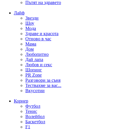
Пътят на здравето
Лайф
Звезди
Шоу
Мода
Здраве и красота
Отново в час
Мама
Дом
Любопитно
Дай лапа
Любов и секс
Шопинг
PR Zone
Разговори за съня
Тествахме за вас...
Вкусотии
Корнер
Футбол
Тенис
Волейбол
Баскетбол
F1