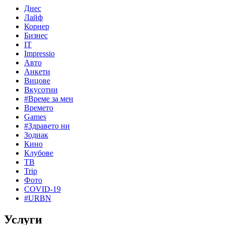
Днес
Лайф
Корнер
Бизнес
IT
Impressio
Авто
Анкети
Вицове
Вкусотии
#Време за мен
Времето
Games
#Здравето ни
Зодиак
Кино
Клубове
ТВ
Trip
Фото
COVID-19
#URBN
Услуги