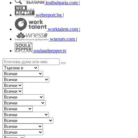
lostbulgaria.com
|
webreport.bg
|
worktalent.com
|
wnesstv.com
|
soulandpepper.tv