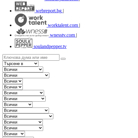
webreport.bg
|
worktalent.com
|
wnesstv.com
|
soulandpepper.tv