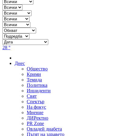
28 °
Днес
Общество
Крими
Темида
Политика
Инциденти
Свят
Спектър
На фокус
Мнение
ДИРектно
PR Zone
Овладей диабета
Пътят на здравето