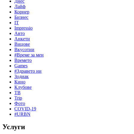
Днес
Лайф
Корнер
Бизнес
IT
Impressio
Авто
Анкети
Вицове
Вкусотии
#Време за мен
Времето
Games
#Здравето ни
Зодиак
Кино
Клубове
ТВ
Trip
Фото
COVID-19
#URBN
Услуги