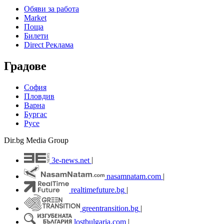
Обяви за работа
Market
Поща
Билети
Direct Реклама
Градове
София
Пловдив
Варна
Бургас
Русе
Dir.bg Media Group
3e-news.net
|
nasamnatam.com
|
realtimefuture.bg
|
greentransition.bg
|
lostbulgaria.com
|