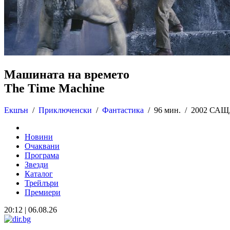
Машината на времето
The Time Machine
Екшън
/
Приключенски
/
Фантастика
/
96 мин. /
2002 САЩ
Новини
Очаквани
Програма
Звезди
Каталог
Трейлъри
Премиери
20:12 | 06.08.26