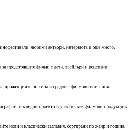
 Кинофестивали, любими актьори, интервюта и още много.
 за предстоящите филми с дати, трейлъри и рецензии.
на прожекциите по кина и градове, филмови описания.
мографии, последни проекти и участия във филмови продукции.
йте нови и класически заглавия, сортирани по жанр и година.