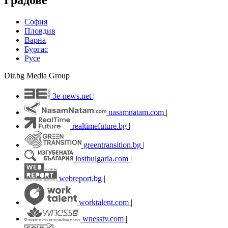
Градове
София
Пловдив
Варна
Бургас
Русе
Dir.bg Media Group
3e-news.net
|
nasamnatam.com
|
realtimefuture.bg
|
greentransition.bg
|
lostbulgaria.com
|
webreport.bg
|
worktalent.com
|
wnesstv.com
|