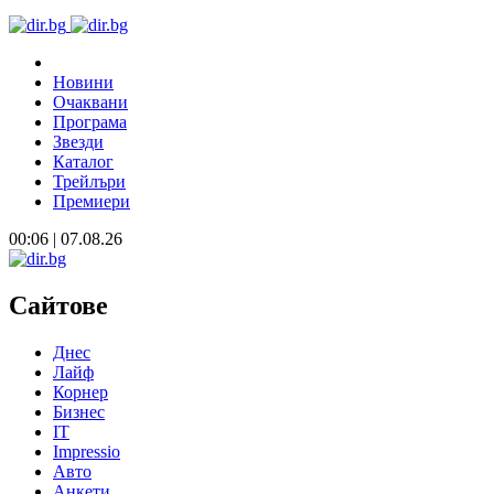
Новини
Очаквани
Програма
Звезди
Каталог
Трейлъри
Премиери
00:06 | 07.08.26
Сайтове
Днес
Лайф
Корнер
Бизнес
IT
Impressio
Авто
Анкети