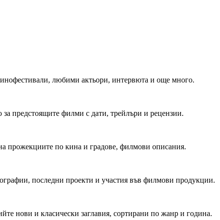
 Кинофестивали, любими актьори, интервюта и още много.
 за предстоящите филми с дати, трейлъри и рецензии.
на прожекциите по кина и градове, филмови описания.
мографии, последни проекти и участия във филмови продукции.
йте нови и класически заглавия, сортирани по жанр и година.