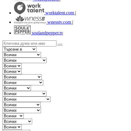
worktalent.com
|
wnesstv.com
|
soulandpepper.tv