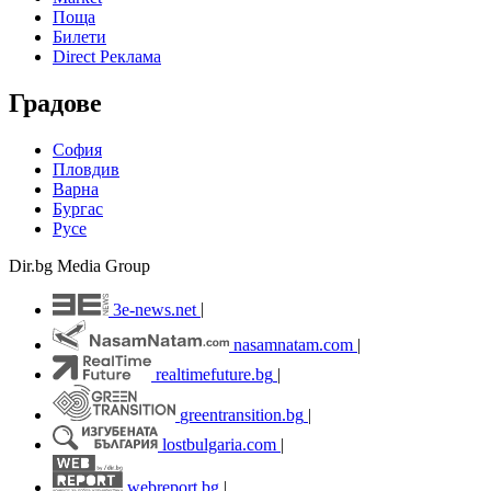
Поща
Билети
Direct Реклама
Градове
София
Пловдив
Варна
Бургас
Русе
Dir.bg Media Group
3e-news.net
|
nasamnatam.com
|
realtimefuture.bg
|
greentransition.bg
|
lostbulgaria.com
|
webreport.bg
|