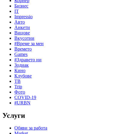
Корнер
Бизнес
IT
Impressio
Авто
Анкети
Вицове
Вкусотии
#Време за мен
Времето
Games
#Здравето ни
Зодиак
Кино
Клубове
ТВ
Trip
Фото
COVID-19
#URBN
Услуги
Обяви за работа
Market