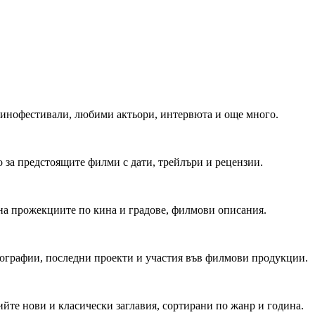
 Кинофестивали, любими актьори, интервюта и още много.
 за предстоящите филми с дати, трейлъри и рецензии.
на прожекциите по кина и градове, филмови описания.
мографии, последни проекти и участия във филмови продукции.
йте нови и класически заглавия, сортирани по жанр и година.