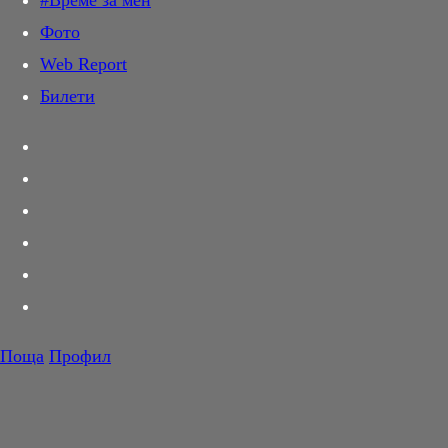
#Време за мен
Дай лапа
Фото
Любов и секс
Web Report
Шопинг
Билети
PR Zone
Разговори за съня
Тествахме за вас...
Вкусотии
Корнер
Футбол
Тенис
Волейбол
Поща
Профил
Баскетбол
F1