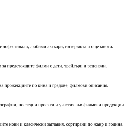
 Кинофестивали, любими актьори, интервюта и още много.
 за предстоящите филми с дати, трейлъри и рецензии.
на прожекциите по кина и градове, филмови описания.
мографии, последни проекти и участия във филмови продукции.
йте нови и класически заглавия, сортирани по жанр и година.