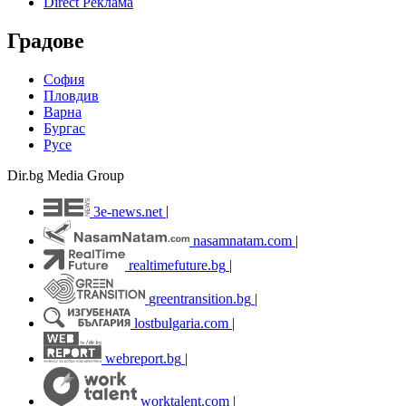
Direct Реклама
Градове
София
Пловдив
Варна
Бургас
Русе
Dir.bg Media Group
3e-news.net
|
nasamnatam.com
|
realtimefuture.bg
|
greentransition.bg
|
lostbulgaria.com
|
webreport.bg
|
worktalent.com
|