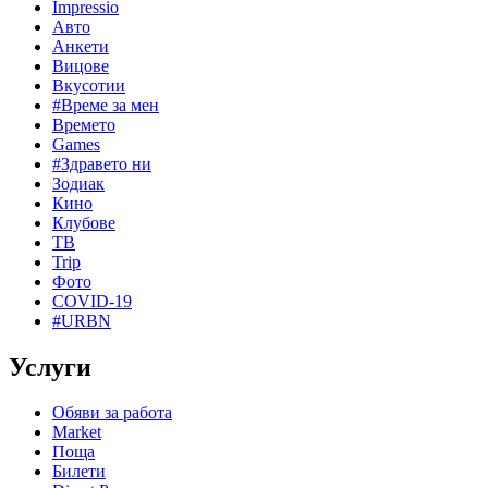
Impressio
Авто
Анкети
Вицове
Вкусотии
#Време за мен
Времето
Games
#Здравето ни
Зодиак
Кино
Клубове
ТВ
Trip
Фото
COVID-19
#URBN
Услуги
Обяви за работа
Market
Поща
Билети