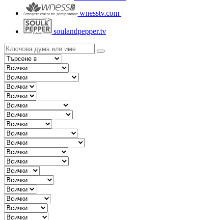
wnesstv.com
|
soulandpepper.tv