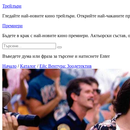
Трейлъри
Гледайте най-новите кино трейлъри. Открийте най-чаканите п
Премиери
Бъдете в крак с най-новите кино премиери. Актьорски състав, 
Въведете дума или фраза за търсене и натиснете Enter
Начало
/
Каталог
/
Ейс Вентура: Зоодетектив