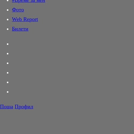
#Време за мен
Дай лапа
Фото
Любов и секс
Web Report
Шопинг
Билети
PR Zone
Разговори за съня
Тествахме за вас...
Вкусотии
Корнер
Футбол
Тенис
Волейбол
Поща
Профил
Баскетбол
Големите надежди (1998)
F1
Great Expectations