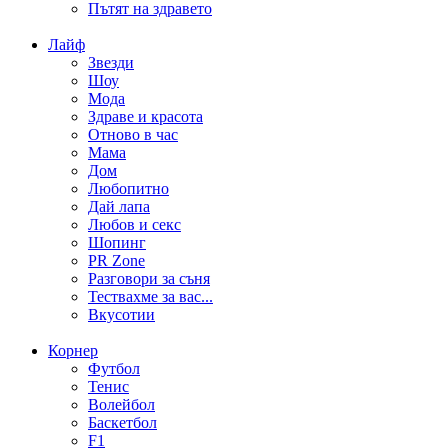
Пътят на здравето
Лайф
Звезди
Шоу
Мода
Здраве и красота
Отново в час
Мама
Дом
Любопитно
Дай лапа
Любов и секс
Шопинг
PR Zone
Разговори за съня
Тествахме за вас...
Вкусотии
Корнер
Футбол
Тенис
Волейбол
Баскетбол
F1