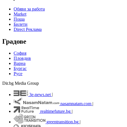
Обяви за работа
Market
Поща
Билети
Direct Реклама
Градове
София
Пловдив
Варна
Бургас
Русе
Dir.bg Media Group
3e-news.net
|
nasamnatam.com
|
realtimefuture.bg
|
greentransition.bg
|