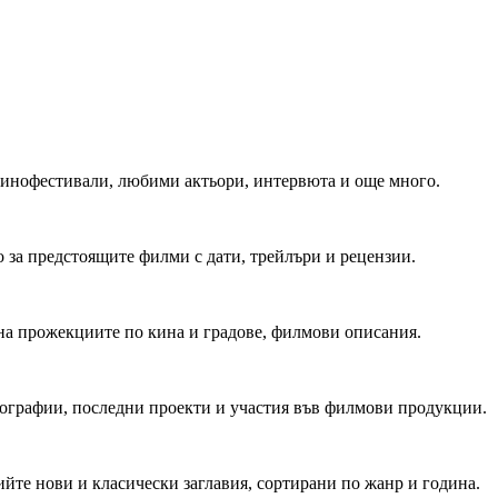
 Кинофестивали, любими актьори, интервюта и още много.
 за предстоящите филми с дати, трейлъри и рецензии.
на прожекциите по кина и градове, филмови описания.
мографии, последни проекти и участия във филмови продукции.
йте нови и класически заглавия, сортирани по жанр и година.