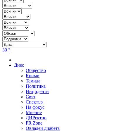
30 °
Днес
Общество
Крими
Темида
Политика
Инциденти
Свят
Спектър
На фокус
Мнение
ДИРектно
PR Zone
Овладей диабета