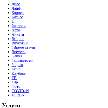
Днес
Лайф
Корнер
Бизнес
IT
Impressio
Авто
Анкети
Вицове
Вкусотии
#Време за мен
Времето
Games
#Здравето ни
Зодиак
Кино
Клубове
ТВ
Trip
Фото
COVID-19
#URBN
Услуги