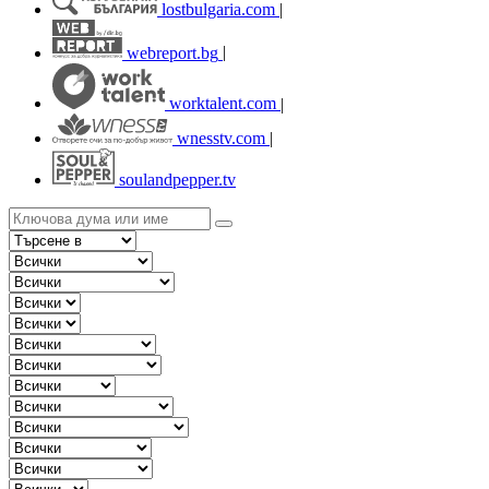
lostbulgaria.com
|
webreport.bg
|
worktalent.com
|
wnesstv.com
|
soulandpepper.tv