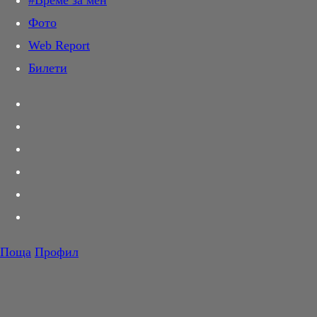
#Време за мен
Дай лапа
Фото
Любов и секс
Web Report
Шопинг
Билети
PR Zone
Разговори за съня
Тествахме за вас...
Вкусотии
Корнер
Футбол
Тенис
Волейбол
Поща
Профил
Баскетбол
F1