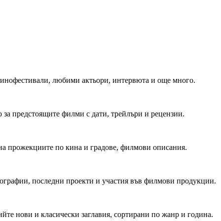
 Кинофестивали, любими актьори, интервюта и още много.
 за предстоящите филми с дати, трейлъри и рецензии.
на прожекциите по кина и градове, филмови описания.
мографии, последни проекти и участия във филмови продукции.
йте нови и класически заглавия, сортирани по жанр и година.