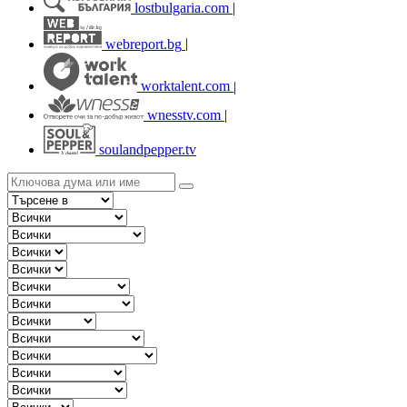
lostbulgaria.com
|
webreport.bg
|
worktalent.com
|
wnesstv.com
|
soulandpepper.tv