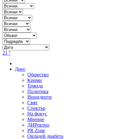
21 °
Днес
Общество
Крими
Темида
Политика
Инциденти
Свят
Спектър
На фокус
Мнение
ДИРектно
PR Zone
Овладей диабета