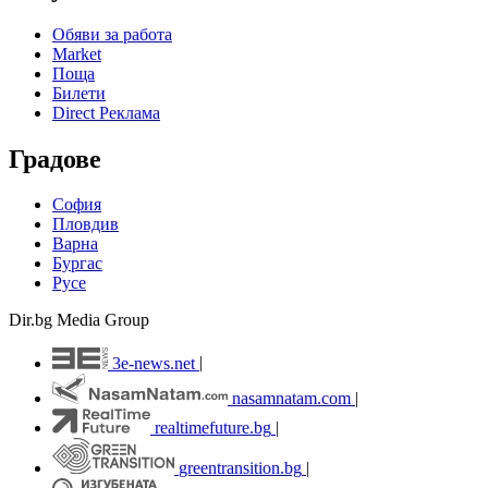
Обяви за работа
Market
Поща
Билети
Direct Реклама
Градове
София
Пловдив
Варна
Бургас
Русе
Dir.bg Media Group
3e-news.net
|
nasamnatam.com
|
realtimefuture.bg
|
greentransition.bg
|