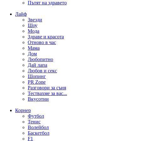
Пътят на здравето
Лайф
Звезди
Шоу
Мода
Здраве и красота
Отново в час
Мама
Дом
Любопитно
Дай лапа
Любов и секс
Шопинг
PR Zone
Разговори за съня
Тествахме за вас...
Вкусотии
Корнер
Футбол
Тенис
Волейбол
Баскетбол
F1