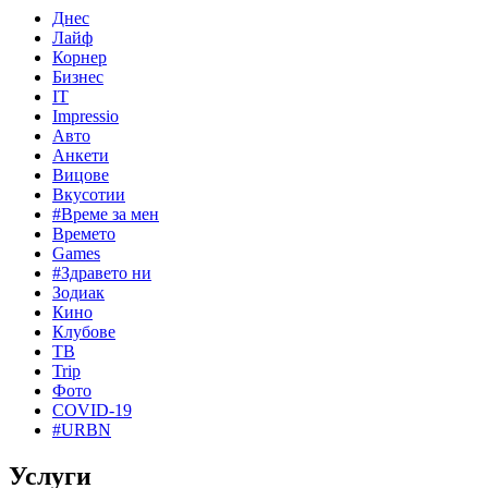
Днес
Лайф
Корнер
Бизнес
IT
Impressio
Авто
Анкети
Вицове
Вкусотии
#Време за мен
Времето
Games
#Здравето ни
Зодиак
Кино
Клубове
ТВ
Trip
Фото
COVID-19
#URBN
Услуги