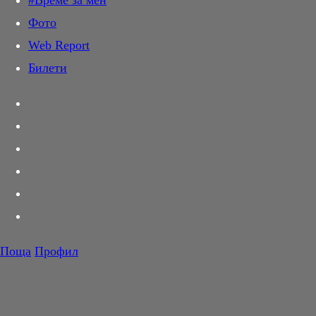
#Време за мен
Дай лапа
Фото
Любов и секс
Web Report
Шопинг
Билети
PR Zone
Разговори за съня
Тествахме за вас...
Вкусотии
Корнер
Футбол
Тенис
Волейбол
Поща
Профил
Баскетбол
F1