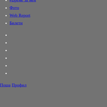
#Време за мен
Дай лапа
Фото
Любов и секс
Web Report
Шопинг
Билети
PR Zone
Разговори за съня
Тествахме за вас...
Вкусотии
Корнер
Футбол
Тенис
Волейбол
Поща
Профил
Баскетбол
F1