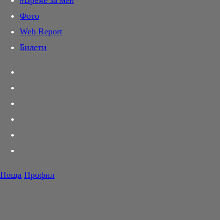
#Време за мен
Дай лапа
Фото
Любов и секс
Web Report
Шопинг
Билети
PR Zone
Разговори за съня
Тествахме за вас...
Вкусотии
Корнер
Футбол
Тенис
Волейбол
Поща
Профил
Баскетбол
F1