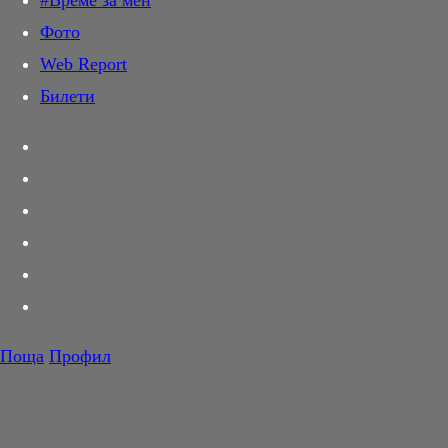
#Време за мен
Дай лапа
Фото
Любов и секс
Web Report
Шопинг
Билети
PR Zone
Разговори за съня
Тествахме за вас...
Вкусотии
Корнер
Футбол
Тенис
Волейбол
Поща
Профил
Баскетбол
F1