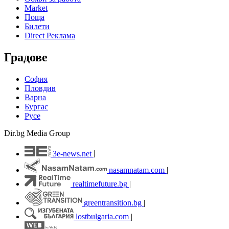
Market
Поща
Билети
Direct Реклама
Градове
София
Пловдив
Варна
Бургас
Русе
Dir.bg Media Group
3e-news.net
|
nasamnatam.com
|
realtimefuture.bg
|
greentransition.bg
|
lostbulgaria.com
|