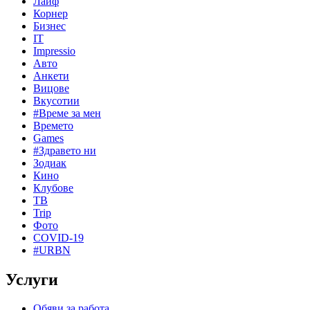
Лайф
Корнер
Бизнес
IT
Impressio
Авто
Анкети
Вицове
Вкусотии
#Време за мен
Времето
Games
#Здравето ни
Зодиак
Кино
Клубове
ТВ
Trip
Фото
COVID-19
#URBN
Услуги
Обяви за работа