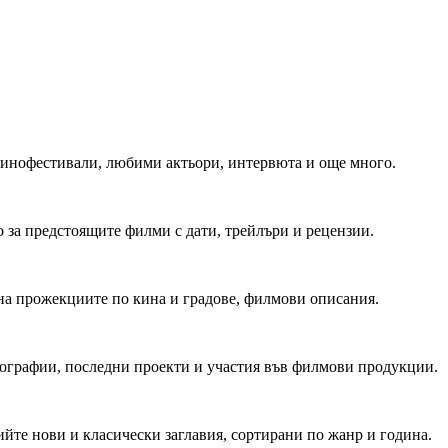
 Кинофестивали, любими актьори, интервюта и още много.
 за предстоящите филми с дати, трейлъри и рецензии.
на прожекциите по кина и градове, филмови описания.
мографии, последни проекти и участия във филмови продукции.
йте нови и класически заглавия, сортирани по жанр и година.