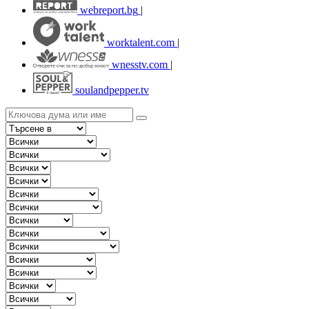
webreport.bg
|
worktalent.com
|
wnesstv.com
|
soulandpepper.tv