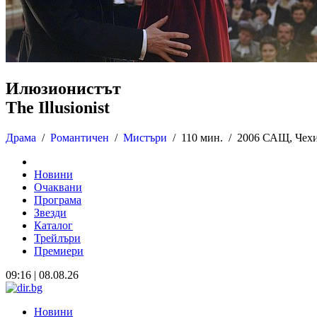
Илюзионистът
The Illusionist
Драма
/
Романтичен
/
Мистъри
/
110 мин. /
2006 САЩ, Чех
Новини
Очаквани
Програма
Звезди
Каталог
Трейлъри
Премиери
09:16 | 08.08.26
Новини