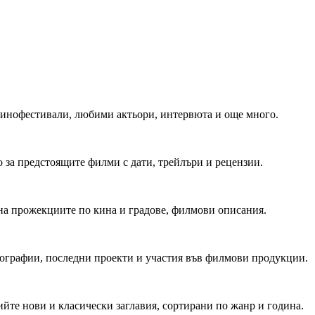
 Кинофестивали, любими актьори, интервюта и още много.
 за предстоящите филми с дати, трейлъри и рецензии.
на прожекциите по кина и градове, филмови описания.
мографии, последни проекти и участия във филмови продукции.
йте нови и класически заглавия, сортирани по жанр и година.