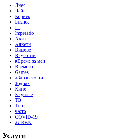
Днес
Лайф
Корнер
Бизнес
IT
Impressio
Авто
Анкети
Вицове
Вкусотии
#Време за мен
Времето
Games
#Здравето ни
Зодиак
Кино
Клубове
ТВ
Trip
Фото
COVID-19
#URBN
Услуги