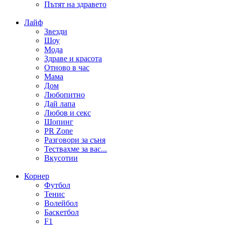
Пътят на здравето
Лайф
Звезди
Шоу
Мода
Здраве и красота
Отново в час
Мама
Дом
Любопитно
Дай лапа
Любов и секс
Шопинг
PR Zone
Разговори за съня
Тествахме за вас...
Вкусотии
Корнер
Футбол
Тенис
Волейбол
Баскетбол
F1