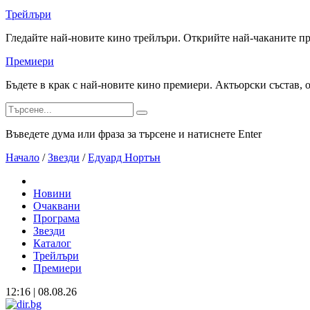
Трейлъри
Гледайте най-новите кино трейлъри. Открийте най-чаканите п
Премиери
Бъдете в крак с най-новите кино премиери. Актьорски състав, 
Въведете дума или фраза за търсене и натиснете Enter
Начало
/
Звезди
/
Едуард Нортън
Новини
Очаквани
Програма
Звезди
Каталог
Трейлъри
Премиери
12:16 | 08.08.26