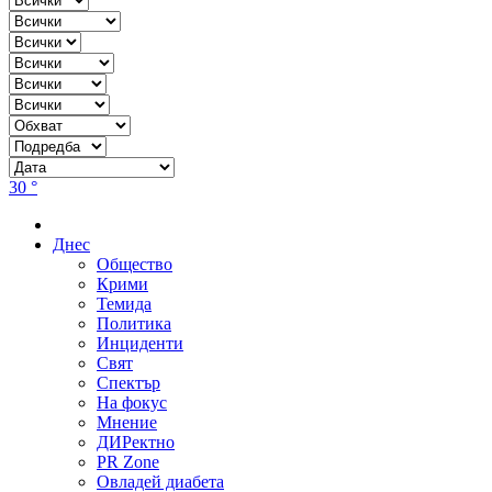
30 °
Днес
Общество
Крими
Темида
Политика
Инциденти
Свят
Спектър
На фокус
Мнение
ДИРектно
PR Zone
Овладей диабета