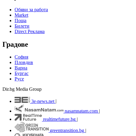
Обяви за работа
Market
Поща
Билети
Direct Реклама
Градове
София
Пловдив
Варна
Бургас
Русе
Dir.bg Media Group
3e-news.net
|
nasamnatam.com
|
realtimefuture.bg
|
greentransition.bg
|