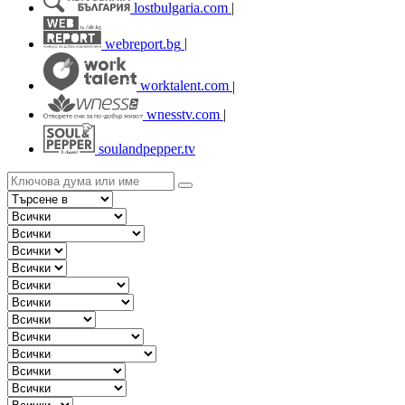
lostbulgaria.com
|
webreport.bg
|
worktalent.com
|
wnesstv.com
|
soulandpepper.tv