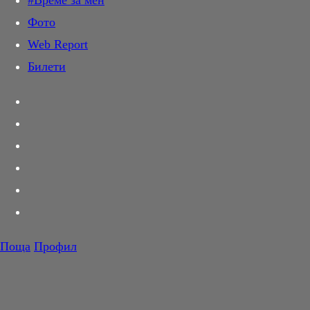
#Време за мен
Дай лапа
Фото
Любов и секс
Web Report
Шопинг
Билети
PR Zone
Разговори за съня
Тествахме за вас...
Вкусотии
Корнер
Футбол
Тенис
Волейбол
Поща
Профил
Баскетбол
F1