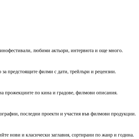
 Кинофестивали, любими актьори, интервюта и още много.
 за предстоящите филми с дати, трейлъри и рецензии.
на прожекциите по кина и градове, филмови описания.
мографии, последни проекти и участия във филмови продукции.
йте нови и класически заглавия, сортирани по жанр и година.