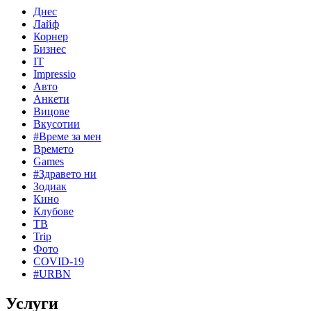
Днес
Лайф
Корнер
Бизнес
IT
Impressio
Авто
Анкети
Вицове
Вкусотии
#Време за мен
Времето
Games
#Здравето ни
Зодиак
Кино
Клубове
ТВ
Trip
Фото
COVID-19
#URBN
Услуги