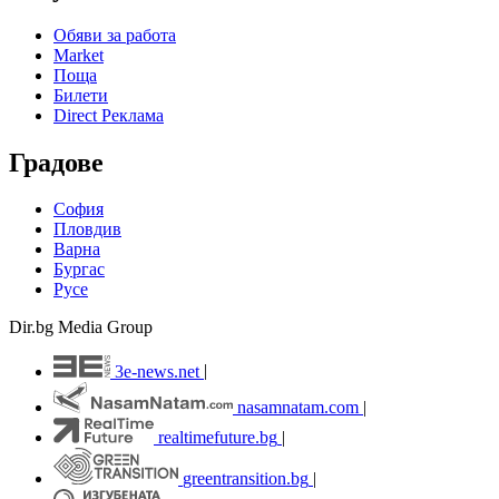
Обяви за работа
Market
Поща
Билети
Direct Реклама
Градове
София
Пловдив
Варна
Бургас
Русе
Dir.bg Media Group
3e-news.net
|
nasamnatam.com
|
realtimefuture.bg
|
greentransition.bg
|