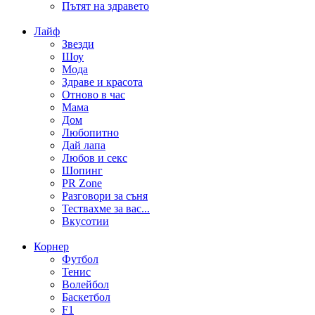
Пътят на здравето
Лайф
Звезди
Шоу
Мода
Здраве и красота
Отново в час
Мама
Дом
Любопитно
Дай лапа
Любов и секс
Шопинг
PR Zone
Разговори за съня
Тествахме за вас...
Вкусотии
Корнер
Футбол
Тенис
Волейбол
Баскетбол
F1