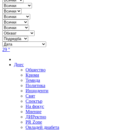
29 °
Днес
Общество
Крими
Темида
Политика
Инциденти
Свят
Спектър
На фокус
Мнение
ДИРектно
PR Zone
Овладей диабета