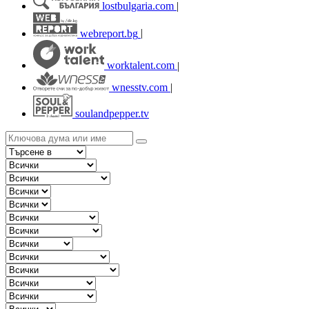
lostbulgaria.com
|
webreport.bg
|
worktalent.com
|
wnesstv.com
|
soulandpepper.tv