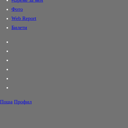
#Време за мен
Дай лапа
Фото
Любов и секс
Web Report
Шопинг
Билети
PR Zone
Разговори за съня
Тествахме за вас...
Вкусотии
Корнер
Футбол
Тенис
Волейбол
Поща
Профил
Баскетбол
F1